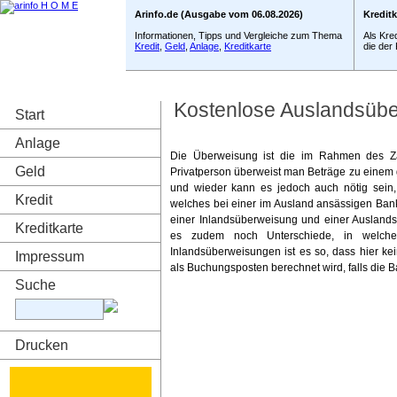
Arinfo.de (Ausgabe vom 06.08.2026)
Kredit
Informationen, Tipps und Vergleiche zum Thema
Als Kre
Kredit
,
Geld
,
Anlage
,
Kreditkarte
die der
Kostenlose Auslandsüb
Start
Anlage
Die Überweisung ist die im Rahmen des Zah
Geld
Privatperson überweist man Beträge zu einem g
und wieder kann es jedoch auch nötig sein
Kredit
welches bei einer im Ausland ansässigen Bank
einer Inlandsüberweisung und einer Ausland
Kreditkarte
es zudem noch Unterschiede, in welche
Inlandsüberweisungen ist es so, dass hier k
Impressum
als Buchungsposten berechnet wird, falls die
Suche
Drucken