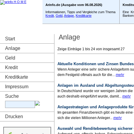
Arinfo.de (Ausgabe vom 06.08.2026)
Kredit
Informationen, Tipps und Vergleiche zum Thema
Eine Kr
Kredit
,
Geld
,
Anlage
,
Kreditkarte
Banken 
Anlage
Start
Anlage
Zeige Einträge 1 bis 24 von insgesamt
Geld
Aktuelle Konditionen und Zinsen Bundes
Kredit
Wenn Anleger eine sehr sichere Anlageform s
dem Festgeld oftmals auch für die...
mehr
Kreditkarte
Anlagen im Ausland und Abgeltungssteu
Impressum
In Deutschland wurde vor wenigen Jahren die 
Suche
auch deshalb eingeführt wurde, damit...
mehr
Anlagestrategien und Anlageprodukte für
Im gesamten Finanzbereich gibt es heute ein
Drucken
sich die vielen Millionen Anleger...
mehr
Auswahl und Renditebewertung sicherer