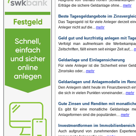
Aufgrund von oftmals hohen Schwankungen am
Erträge die sichere Geldanlage ohne...
mehr
Beste Tagesgeldangebote im Zinsverglei
Das Tagesgeld ist für viele Anleger derzeit ein
Anleger nicht auf die...
mehr
Geld gut und kurzfristig anlegen mit Ta
Verfolgt man aufmerksam die Werbekampa
Zeitschriften, fällt einem seit einiger Zeit auf,...
m
Geldanlage und Einlagensicherung
Für viele Anleger ist die Sicherheit einer Ge
Zinsrisiko oder...
mehr
Geldanlagen und Anlagemodelle im Rend
Den Anlegern steht heute im Finanzbereich e
die sich in vielen Punkten voneinander...
mehr
Gute Zinsen und Renditen mit monatlich
Es gibt für eine monatliche Geldanlage meh
Anlageformen sind die populärsten....
mehr
Investmentformen im Immobilienbereich 
Auch aufgrund von zunehmenden Expertenemp