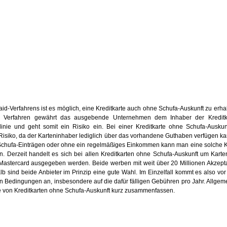
id-Verfahrens ist es möglich, eine Kreditkarte auch ohne Schufa-Auskunft zu erha
 Verfahren gewährt das ausgebende Unternehmen dem Inhaber der Kreditk
linie und geht somit ein Risiko ein. Bei einer Kreditkarte ohne Schufa-Auskun
Risiko, da der Karteninhaber lediglich über das vorhandene Guthaben verfügen ka
Schufa-Einträgen oder ohne ein regelmäßiges Einkommen kann man eine solche K
n. Derzeit handelt es sich bei allen Kreditkarten ohne Schufa-Auskunft um Karte
Mastercard ausgegeben werden. Beide werben mit weit über 20 Millionen Akzept
lb sind beide Anbieter im Prinzip eine gute Wahl. Im Einzelfall kommt es also vor
en Bedingungen an, insbesondere auf die dafür fälligen Gebühren pro Jahr. Allgem
ile von Kreditkarten ohne Schufa-Auskunft kurz zusammenfassen.