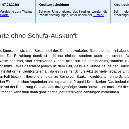
 07.08.2026)
Kreditumschuldung
Kreditrec
d Vergleiche zum Thema
Bei einer Umschuldung des Kredites werden die
Bei die
itkarte
Rahmenbedingungen, unter denen der
... mehr
Kreditangeb
arte ohne Schufa-Auskunft
nd längst ein wichtiger Bestandteil des Zahlungsverkehrs. Sie bieten dem Inhaber 
ilen. Die Bezahlung damit ist nicht nur einfach, sondern auch sehr schnell.
eise beachtet, sind Kreditkarten zudem nicht nur ein komfortables, sondern zu
ngsmittel. Was geschieht jedoch in dem Fall, dass ein Kunde bei seiner Haus
nstitut keine Kreditkarte erhält, da es in seiner Schufa-Akte zu viele negative Eint
en Fall bieten mittlerweile eine ganze Reihe von Banken Kreditkarten ohne Schuf
sten Fällen solchen Angeboten um sogenannte Prepaid-Kreditkarten. Das bedeutet
rte vor der Benutzung Geld auf das dazugehörige Konto überweisen muss. Mit di
uthaben kann man dann ganz normal per Kreditkarte Zahlungen vornehmen.