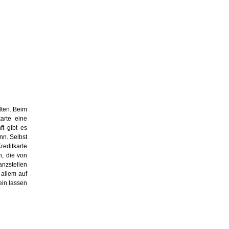
lten. Beim
arte eine
ft gibt es
nn. Selbst
reditkarte
n, die von
anzstellen
 allem auf
ein lassen