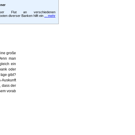
hner
ser Flut an verschiedenen
oten diverser Banken hilft ein
... mehr
eine große
 Wenn man
gleich ein
bank oder
räge gibt?
a-Auskunft
, dass der
esem vorab