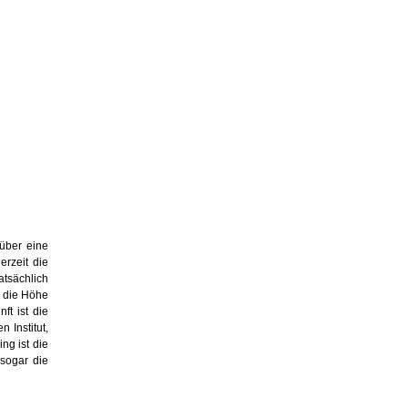
 über eine
erzeit die
atsächlich
l die Höhe
ft ist die
 Institut,
ng ist die
sogar die