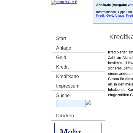
Arinfo.de (Ausgabe vom
Informationen, Tipps un
Kredit
,
Geld
,
Anlage
,
Kred
Kreditk
Start
Anlage
Kreditkarten si
Geld
Zahl an Vorte
bestimmte Hinw
Kredit
sicheres Zahlu
einem anderen I
Kreditkarte
Genau für dies
an. In den mei
Impressum
Inhaber der Ka
Suche
eingezahlten G
Drucken