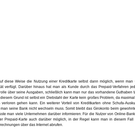
 auf diese Weise die Nutzung einer Kreditkarte selbst dann möglich, wenn man
tät verfügt. Darüber hinaus hat man als Kunde durch das Prepaid-Verfahren jed
rolle über seine Ausgaben, schließlich kann man nur das vorhandene Guthaben t
diesem Grund ist selbst ein Diebstahl der Karte kein großes Problem, da maxima
verloren gehen kann. Ein weiterer Vorteil von Kreditkarten ohne Schufa-Auskun
 man seine Bank nicht wechseln muss. Somit bleibt das Girokonto beim gewohnten
sste man viele Unternehmen darüber informieren. Für die Nutzer von Online-Banki
er Prepaid-Karte auch darüber möglich, in der Regel kann man in diesem Fall 
rechnungen über das Internet abrufen.