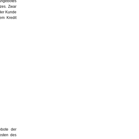
angebotes
tzes. Zwar
der Kunde
dem Kredit
ebote der
osten des