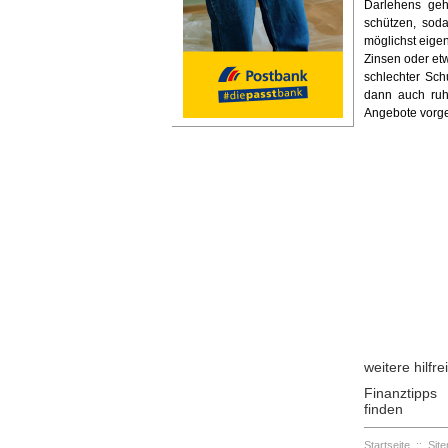
Darlehens geh
schützen, sod
möglichst eige
Zinsen oder et
schlechter Sc
dann auch ruhi
Angebote vorg
weitere hilfr
Finanztipps
finden
Startseite
::
Sit