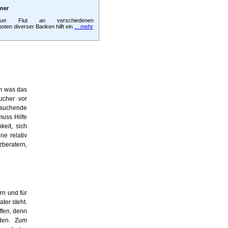
hner
ser Flut an verschiedenen
oten diverser Banken hilft ein
... mehr
em was das
ucher vor
suchende
muss Hilfe
eit, sich
ne relativ
zberatern,
rn und für
ter steht.
ffen, denn
rden. Zum