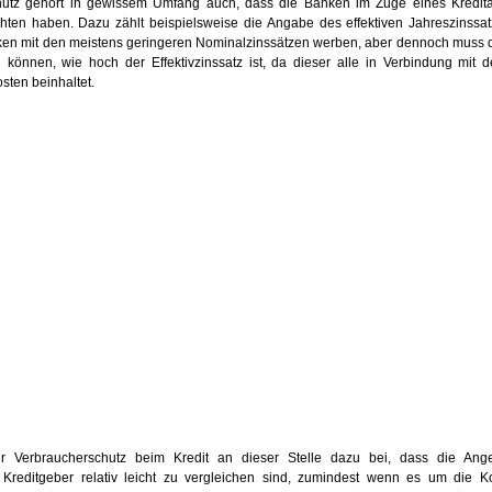
hutz gehört in gewissem Umfang auch, dass die Banken im Zuge eines Kredit
chten haben. Dazu zählt beispielsweise die Angabe des effektiven Jahreszinssa
ken mit den meistens geringeren Nominalzinssätzen werben, aber dennoch muss 
können, wie hoch der Effektivzinssatz ist, da dieser alle in Verbindung mit 
sten beinhaltet.
er Verbraucherschutz beim Kredit an dieser Stelle dazu bei, dass die Ang
 Kreditgeber relativ leicht zu vergleichen sind, zumindest wenn es um die K