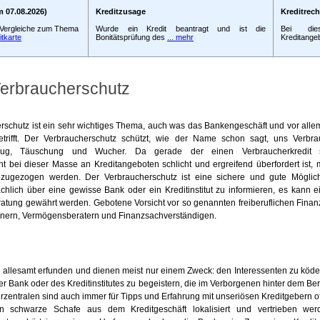
 07.08.2026)
Kreditzusage
Kreditrec
d Vergleiche zum Thema
Wurde ein Kredit beantragt und ist die
Bei die
itkarte
Bonitätsprüfung des
... mehr
Kreditangeb
Verbraucherschutz
rschutz ist ein sehr wichtiges Thema, auch was das Bankengeschäft und vor all
etrifft. Der Verbraucherschutz schützt, wie der Name schon sagt, uns Verbra
rug, Täuschung und Wucher. Da gerade der einen Verbraucherkredit 
nt bei dieser Masse an Kreditangeboten schlicht und ergreifend überfordert ist, 
zugezogen werden. Der Verbraucherschutz ist eine sichere und gute Möglichk
chlich über eine gewisse Bank oder ein Kreditinstitut zu informieren, es kann ei
eratung gewährt werden. Gebotene Vorsicht vor so genannten freiberuflichen Finan
nern, Vermögensberatern und Finanzsachverständigen.
nd allesamt erfunden und dienen meist nur einem Zweck: den Interessenten zu köde
r Bank oder des Kreditinstitutes zu begeistern, die im Verborgenen hinter dem Bera
rzentralen sind auch immer für Tipps und Erfahrung mit unseriösen Kreditgebern o
 schwarze Schafe aus dem Kreditgeschäft lokalisiert und vertrieben we