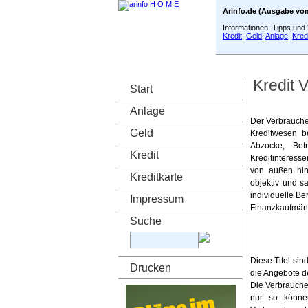
Arinfo.de (Ausgabe vom
Informationen, Tipps un
Kredit
,
Geld
,
Anlage
,
Kred
Kredit 
Start
Anlage
Der Verbrauche
Geld
Kreditwesen b
Abzocke, Bet
Kredit
Kreditinteresse
von außen hin
Kreditkarte
objektiv und sa
individuelle B
Impressum
Finanzkaufmän
Suche
Diese Titel si
Drucken
die Angebote de
Die Verbrauche
nur so können