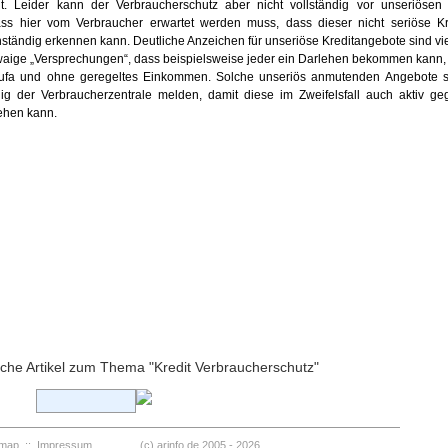
t. Leider kann der Verbraucherschutz aber nicht vollständig vor unseriösen 
ass hier vom Verbraucher erwartet werden muss, dass dieser nicht seriöse Kr
nständig erkennen kann. Deutliche Anzeichen für unseriöse Kreditangebote sind vi
waige „Versprechungen“, dass beispielsweise jeder ein Darlehen bekommen kann, 
hufa und ohne geregeltes Einkommen. Solche unseriös anmutenden Angebote s
g der Verbraucherzentrale melden, damit diese im Zweifelsfall auch aktiv ge
ehen kann.
eiche Artikel zum Thema "Kredit Verbraucherschutz"
emap
::
Impressum
(c) arinfo.de 2005 -
2026