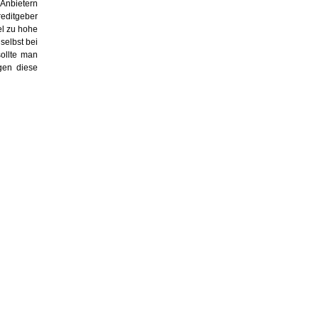
Anbietern
editgeber
el zu hohe
selbst bei
ollte man
gen diese