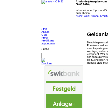
Arinfo.de (Ausgabe vom
08.08.2026)
Informationen, Tipps und Ve
zum Thema
Kredit
,
Geld
,
Anlage
,
Kredit
Start
Anlage
Geldanl
Geld
Kredit
Kreditkarte
Den Anlegern steh
Impressum
Punkten voneinand
zwei Aspekte ganz
Suche
wichtiger, währen
verspricht. Wer si
der sollte die ve
die Suche nach An
Rendite stets mit
Drucken