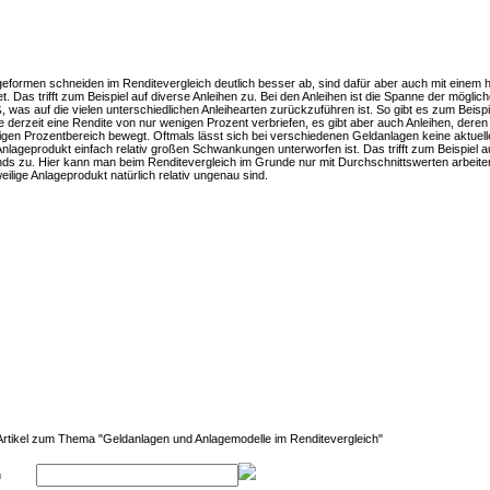
geformen schneiden im Renditevergleich deutlich besser ab, sind dafür aber auch mit einem 
t. Das trifft zum Beispiel auf diverse Anleihen zu. Bei den Anleihen ist die Spanne der möglic
 was auf die vielen unterschiedlichen Anleihearten zurückzuführen ist. So gibt es zum Beispi
e derzeit eine Rendite von nur wenigen Prozent verbriefen, es gibt aber auch Anleihen, deren
ligen Prozentbereich bewegt. Oftmals lässt sich bei verschiedenen Geldanlagen keine aktuell
Anlageprodukt einfach relativ großen Schwankungen unterworfen ist. Das trifft zum Beispiel a
nds zu. Hier kann man beim Renditevergleich im Grunde nur mit Durchschnittswerten arbeiten
ilige Anlageprodukt natürlich relativ ungenau sind.
e Artikel zum Thema "Geldanlagen und Anlagemodelle im Renditevergleich"
en