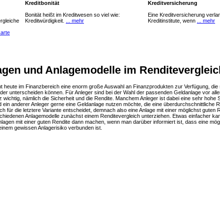
Kreditbonität
Kreditversicherung
Bonität heißt im Kreditwesen so viel wie:
Eine Kreditversicherung verl
rgleiche
Kreditwürdigkeit.
... mehr
Kreditinstitute, wenn
... mehr
karte
agen und Anlagemodelle im Renditevergleic
t heute im Finanzbereich eine enorm große Auswahl an Finanzprodukten zur Verfügung, die s
er unterscheiden können. Für Anleger sind bei der Wahl der passenden Geldanlage vor all
 wichtig, nämlich die Sicherheit und die Rendite. Manchem Anleger ist dabei eine sehr hohe S
d ein anderer Anleger gerne eine Geldanlage nutzen möchte, die eine überdurchschnittliche R
ch für die letztere Variante entscheidet, demnach also eine Anlage mit einer möglichst guten 
rschiedenen Anlagemodelle zunächst einem Renditevergleich unterziehen. Etwas einfacher ka
lagen mit einer guten Rendite dann machen, wenn man darüber informiert ist, dass eine mögl
 einem gewissen Anlagerisiko verbunden ist.