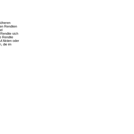
höheren
hen Renditen
el
 Rendite sich
e Rendite
uf Aktien oder
, die im