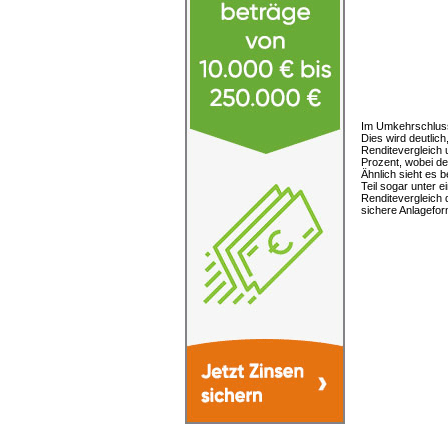
Im Umkehrschluss 
Dies wird deutlic
Renditevergleich u
Prozent, wobei de
Ähnlich sieht es 
Teil sogar unter 
Renditevergleich 
sichere Anlagefor