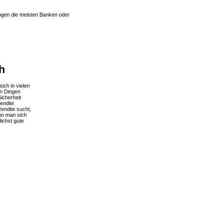
angen die meisten Banken oder
h
ich in vielen
en Dingen
icherheit
endite
Rendite sucht,
nn man sich
ichst gute