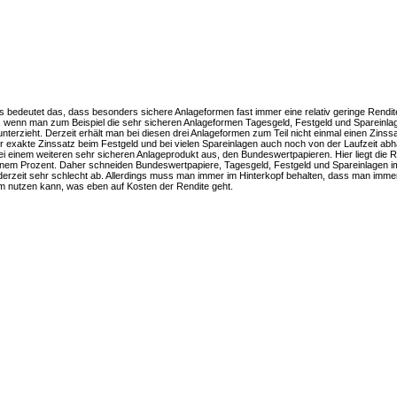
bedeutet das, dass besonders sichere Anlageformen fast immer eine relativ geringe Rendite
h, wenn man zum Beispiel die sehr sicheren Anlageformen Tagesgeld, Festgeld und Spareinl
nterzieht. Derzeit erhält man bei diesen drei Anlageformen zum Teil nicht einmal einen Zinss
r exakte Zinssatz beim Festgeld und bei vielen Spareinlagen auch noch von der Laufzeit abhä
bei einem weiteren sehr sicheren Anlageprodukt aus, den Bundeswertpapieren. Hier liegt die 
einem Prozent. Daher schneiden Bundeswertpapiere, Tagesgeld, Festgeld und Spareinlagen i
derzeit sehr schlecht ab. Allerdings muss man immer im Hinterkopf behalten, dass man immer
m nutzen kann, was eben auf Kosten der Rendite geht.