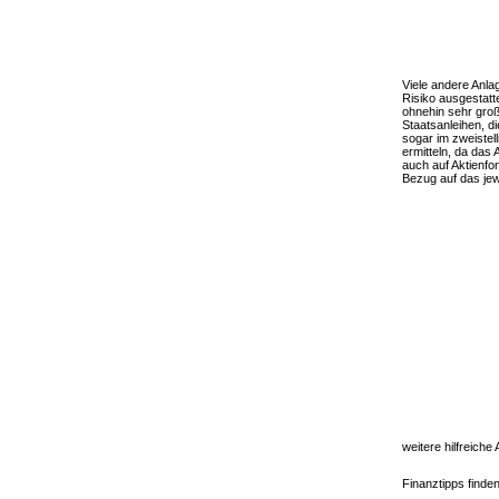
Viele andere Anla
Risiko ausgestatte
ohnehin sehr groß,
Staatsanleihen, di
sogar im zweistel
ermitteln, da das 
auch auf Aktienfo
Bezug auf das jewe
weitere hilfreich
Finanztipps find