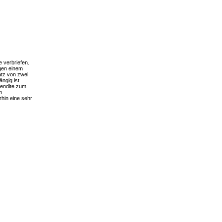
 verbriefen.
agen einem
atz von zwei
ngig ist.
Rendite zum
m
hin eine sehr