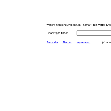
weitere hilfreiche Artikel zum Thema "Preiswerter Kred
Finanztipps finden
Startseite
::
Sitemap
::
Impressum
(c) arinfo.