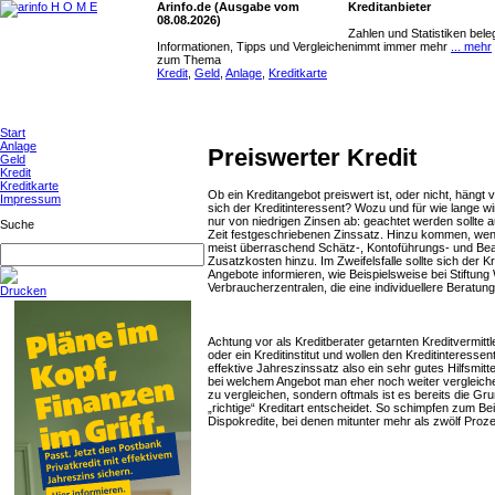
Arinfo.de (Ausgabe vom
Kreditanbieter
08.08.2026)
Zahlen und Statistiken bele
Informationen, Tipps und Vergleiche
nimmt immer mehr
... mehr
zum Thema
Kredit
,
Geld
,
Anlage
,
Kreditkarte
Start
Anlage
Preiswerter Kredit
Geld
Kredit
Kreditkarte
Ob ein Kreditangebot preiswert ist, oder nicht, hängt 
Impressum
sich der Kreditinteressent? Wozu und für wie lange wi
nur von niedrigen Zinsen ab: geachtet werden sollte a
Suche
Zeit festgeschriebenen Zinssatz. Hinzu kommen, we
meist überraschend Schätz-, Kontoführungs- und Be
Zusatzkosten hinzu. Im Zweifelsfalle sollte sich der 
Angebote informieren, wie Beispielsweise bei Stiftung
Verbraucherzentralen, die eine individuellere Beratung
Drucken
Achtung vor als Kreditberater getarnten Kreditvermitt
oder ein Kreditinstitut und wollen den Kreditinteress
effektive Jahreszinssatz also ein sehr gutes Hilfsmit
bei welchem Angebot man eher noch weiter vergleiche
zu vergleichen, sondern oftmals ist es bereits die Gr
„richtige“ Kreditart entscheidet. So schimpfen zum Bei
Dispokredite, bei denen mitunter mehr als zwölf Proz