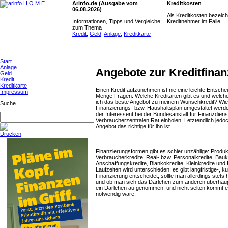
Arinfo.de (Ausgabe vom
Kreditkosten
06.08.2026)
Als Kreditkosten bezeich
Informationen, Tipps und Vergleiche
Kreditnehmer im Falle
..
zum Thema
Kredit
,
Geld
,
Anlage
,
Kreditkarte
Start
Anlage
Angebote zur Kreditfinan
Geld
Kredit
Kreditkarte
Einen Kredit aufzunehmen ist nie eine leichte Entsche
Impressum
Menge Fragen: Welche Kreditarten gibt es und welche
ich das beste Angebot zu meinem Wunschkredit? Wie g
Suche
Finanzierungs- bzw. Haushaltsplan umgestaltet werde
der Interessent bei der Bundesanstalt für Finanzdiens
Verbraucherzentralen Rat einholen. Letztendlich jed
Angebot das richtige für ihn ist.
Drucken
Finanzierungsformen gibt es schier unzählige: Produk
Verbraucherkredite, Real- bzw. Personalkredite, Bau
Anschaffungskredite, Blankokredite, Kleinkredite und 
Laufzeiten wird unterschieden: es gibt langfristige-, ku
Finanzierung entscheidet, sollte man allerdings stets 
und ob man sich das Darlehen zum anderen überhaupt le
ein Darlehen aufgenommen, und nicht selten kommt e
notwendig wäre.