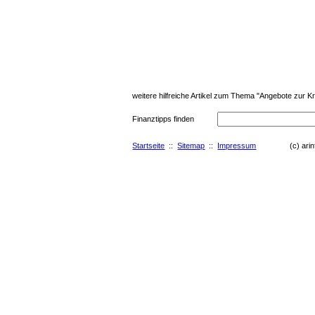
weitere hilfreiche Artikel zum Thema "Angebote zur Kr
Finanztipps finden
Startseite
::
Sitemap
::
Impressum
(c) arinfo.