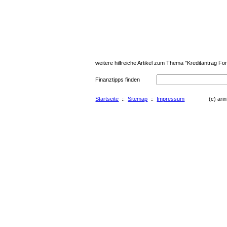
weitere hilfreiche Artikel zum Thema "Kreditantrag Fo
Finanztipps finden
Startseite
::
Sitemap
::
Impressum
(c) arinfo.