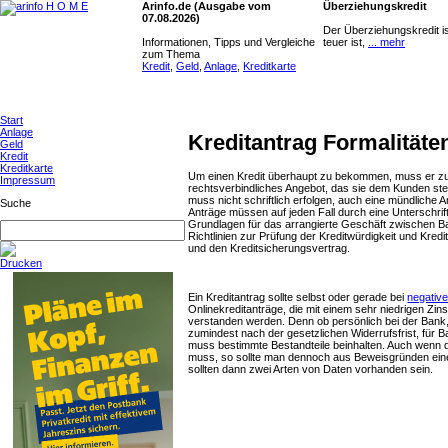
Arinfo.de (Ausgabe vom
Überziehungskredit
07.08.2026)
Der Überziehungskredit is
Informationen, Tipps und Vergleiche
teuer ist,
... mehr
zum Thema
Kredit
,
Geld
,
Anlage
,
Kreditkarte
Start
Anlage
Kreditantrag Formalität
Geld
Kredit
Kreditkarte
Um einen Kredit überhaupt zu bekommen, muss er zunä
Impressum
rechtsverbindliches Angebot, das sie dem Kunden stell
muss nicht schriftlich erfolgen, auch eine mündliche 
Suche
Anträge müssen auf jeden Fall durch eine Unterschrift 
Grundlagen für das arrangierte Geschäft zwischen Ba
Richtlinien zur Prüfung der Kreditwürdigkeit und Kredi
und den Kreditsicherungsvertrag.
Drucken
Ein Kreditantrag sollte selbst oder gerade bei
negativ
Onlinekreditanträge, die mit einem sehr niedrigen Zi
verstanden werden. Denn ob persönlich bei der Bank, 
zumindest nach der gesetzlichen Widerrufsfrist, für B
muss bestimmte Bestandteile beinhalten. Auch wenn d
muss, so sollte man dennoch aus Beweisgründen einen 
sollten dann zwei Arten von Daten vorhanden sein.