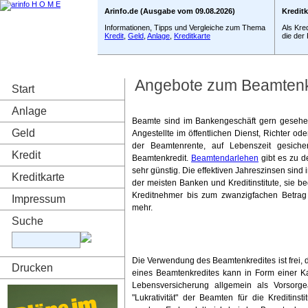
Arinfo.de (Ausgabe vom 09.08.2026)
Kredit
Informationen, Tipps und Vergleiche zum Thema
Als Kre
Kredit
,
Geld
,
Anlage
,
Kreditkarte
die der
Angebote zum Beamtenkr
Start
Anlage
Beamte sind im Bankengeschäft gern gesehe
Geld
Angestellte im öffentlichen Dienst, Richter od
der Beamtenrente, auf Lebenszeit gesich
Kredit
Beamtenkredit.
Beamtendarlehen
gibt es zu d
sehr günstig. Die effektiven Jahreszinsen sind 
Kreditkarte
der meisten Banken und Kreditinstitute, sie 
Kreditnehmer bis zum zwanzigfachen Betrag
Impressum
mehr.
Suche
Die Verwendung des Beamtenkredites ist frei, 
Drucken
eines Beamtenkredites kann in Form einer Ka
Lebensversicherung allgemein als Vorsorg
"Lukrativität" der Beamten für die Kreditins